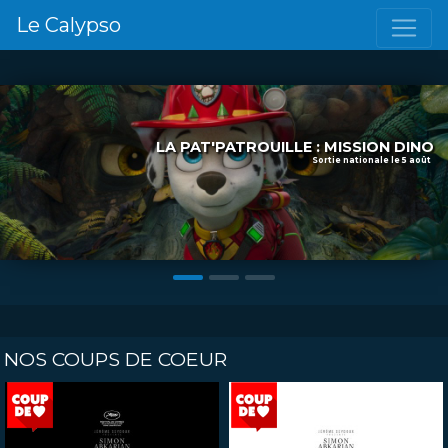
Le Calypso
LA PAT'PATROUILLE : MISSION DINO
Sortie nationale le 5 août
Précédent
S
NOS COUPS DE COEUR