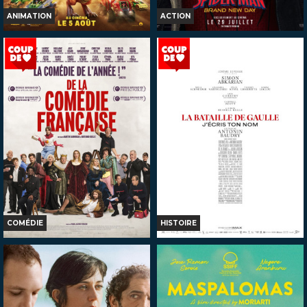
ANIMATION
ACTION
LA PAT' PATROUILLE : LE FILM
SPIDER-MAN: BRAND NEW DAY
MISSION DINO
Horaires et Infos
Horaires et Infos
Bande-annonce
Bande-annonce
Réservation
Réservation
TOUT PUBLIC
TOUT PUBLIC
VF
VOST
VF
COMÉDIE
HISTOIRE
DE LA COMÉDIE-FRANÇAISE
LA BATAILLE DE GAULLE -
PARTIE 2 : J'ÉCRIS TON NOM
Horaires et Infos
Horaires et Infos
Bande-annonce