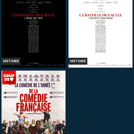
HISTOIRE
HISTOIRE
LA BATAILLE DE GAULLE -
LA BATAILLE DE GAULLE -
PARTIE 1...
PARTIE 2...
Horaires et Infos
Horaires et Infos
Bande-annonce
Bande-annonce
Réservation
Réservation
AVERT. TOUT PUBLIC
TOUT PUBLIC
VF
VF