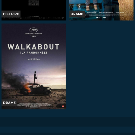
HISTOIRE
DRAME
LA BATAILLE DE GAULLE -
LE GARÇON QUI FAISAIT
PARTIE 1 : L'AGE DE FER
DANSER LES COLLINES
Horaires et Infos
Horaires et Infos
Bande-annonce
Bande-annonce
Réservation
Réservation
AVERT. TOUT PUBLIC
TOUT PUBLIC
VF
VOST
DRAME
LA RANDONNÉE
Horaires et Infos