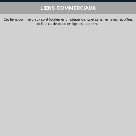
Bande-annonce
LIENS COMMERCIAUX
Réservation
Ces liens commerciaux sont totalement indépendants et sans lien avec les offres
et l'achat de place en ligne du cinéma.
TOUT PUBLIC
VOST