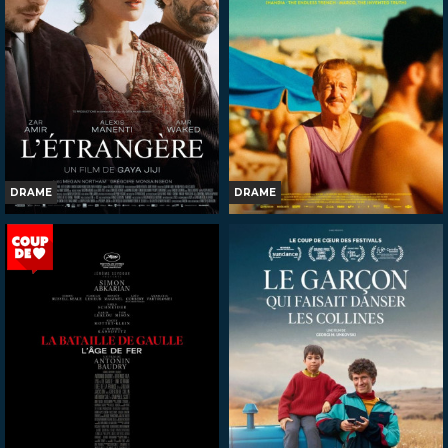
Bande-annonce
Réservation
Réservation
TOUT PUBLIC
TOUT PUBLIC
VF
VF
DRAME
DRAME
L'ETRANGERE
MASPALOMAS
Horaires et Infos
Horaires et Infos
Bande-annonce
Bande-annonce
Réservation
Réservation
TOUT PUBLIC
INT -12ans avec AVERT.
VF
VOST