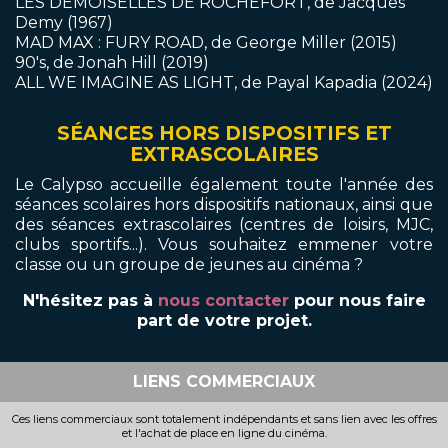
LES DEMOISELLES DE ROCHEFORT, de Jacques
Demy (1967)
MAD MAX : FURY ROAD, de George Miller (2015)
90's,
de Jonah Hill (2019)
ALL WE IMAGINE AS LIGHT, de Payal Kapadia (2024)
SÉANCES HORS DISPOSITIFS ET
EXTRASCOLAIRES
Le Calypso accueille également toute l'année des
séances scolaires hors dispositifs nationaux, ainsi que
des séances extrascolaires (centres de loisirs, MJC,
clubs sportifs...). Vous souhaitez emmener votre
classe ou un groupe de jeunes au cinéma ?
N'hésitez pas à
nous contacter
pour nous faire
part de votre projet.
LIENS COMMERCIAUX
Ces liens commerciaux sont totalement indépendants et sans lien avec les offres
et l'achat de place en ligne du cinéma.