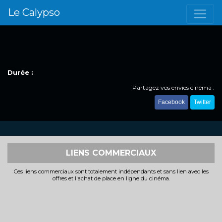
Le Calypso
Durée :
Partagez vos envies cinéma :
Facebook
Twitter
LIENS COMMERCIAUX
Ces liens commerciaux sont totalement indépendants et sans lien avec les
offres et l'achat de place en ligne du cinéma.