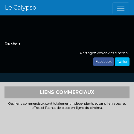
Le Calypso
Durée :
Partagez vos envies cinéma :
Facebook
Twitter
LIENS COMMERCIAUX
Ces liens commerciaux sont totalement indépendants et sans lien avec les
offres et l'achat de place en ligne du cinéma.