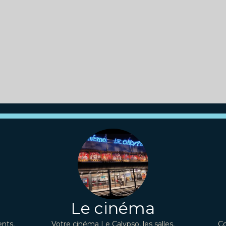
Le cinéma
nts,
Votre cinéma Le Calypso, les salles,
Co