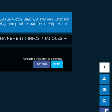
38 rue Victor Basch, 91170 Viry-Chatillon
els jeune public + patrimoine/répertoire
|
HAINEMENT
INFOS PRATIQUES
Partagez vos envies cinéma :
Facebook
Twitter