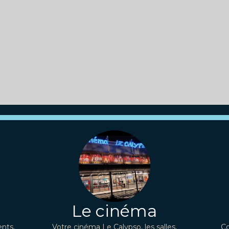
Le cinéma
nts,
Votre cinéma Le Calypso, les salles,
Co