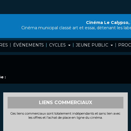
Cinéma Le Calypso,
Cinéma municipal classé art et essai, détenant les lab
|
|
|
|
RES
ÉVÉNEMENTS
CYCLES
JEUNE PUBLIC
PROC
e :
LIENS COMMERCIAUX
Ces liens commerciaux sont totalement indépendants et sans lien avec
les offres et l'achat de place en ligne du cinéma.