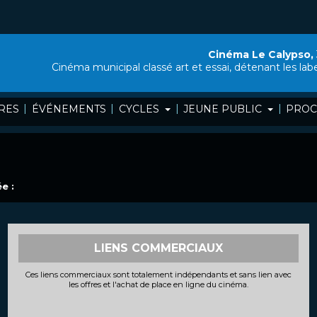
Cinéma Le Calypso,
Cinéma municipal classé art et essai, détenant les lab
|
|
|
|
RES
ÉVÉNEMENTS
CYCLES
JEUNE PUBLIC
PROC
e :
LIENS COMMERCIAUX
Ces liens commerciaux sont totalement indépendants et sans lien avec
les offres et l'achat de place en ligne du cinéma.