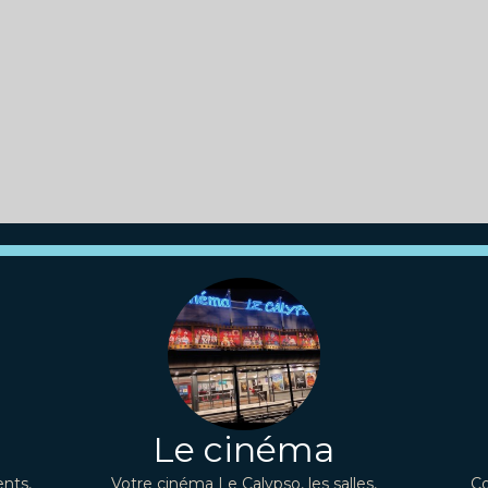
Le cinéma
nts,
Votre cinéma Le Calypso, les salles,
Co