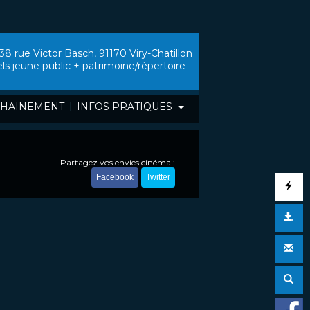
38 rue Victor Basch, 91170 Viry-Chatillon
els jeune public + patrimoine/répertoire
|
HAINEMENT
INFOS PRATIQUES
Partagez vos envies cinéma :
Facebook
Twitter