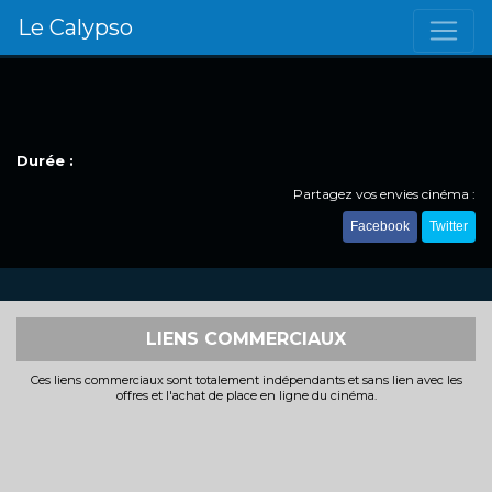
Le Calypso
Durée :
Partagez vos envies cinéma :
Facebook
Twitter
LIENS COMMERCIAUX
Ces liens commerciaux sont totalement indépendants et sans lien avec les
offres et l'achat de place en ligne du cinéma.