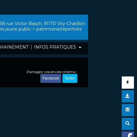
38 rue Victor Basch, 91170 Viry-Chatillon
els jeune public + patrimoine/répertoire
|
HAINEMENT
INFOS PRATIQUES
Partagez vos envies cinéma :
Facebook
Twitter