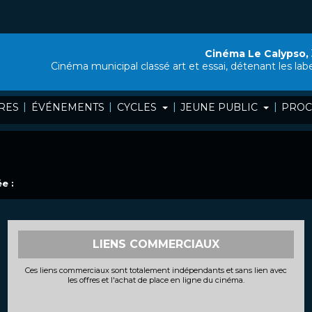
Cinéma Le Calypso,
Cinéma municipal classé art et essai, détenant les lab
|
|
|
|
RES
ÉVÉNEMENTS
CYCLES
JEUNE PUBLIC
PROC
e :
LIENS COMMERCIAUX
Ces liens commerciaux sont totalement indépendants et sans lien avec
les offres et l'achat de place en ligne du cinéma.