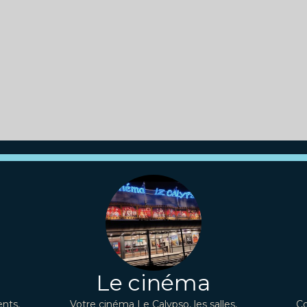
Le cinéma
nts,
Votre cinéma Le Calypso, les salles,
Co