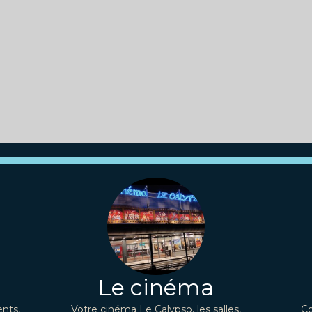
Le cinéma
nts,
Votre cinéma Le Calypso, les salles,
Co