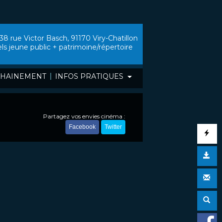
38 rue Victor Basch, 91170 Viry-Chatillon
els jeune public + patrimoine/répertoire
|
HAINEMENT
INFOS PRATIQUES
Partagez vos envies cinéma :
Facebook
Twitter