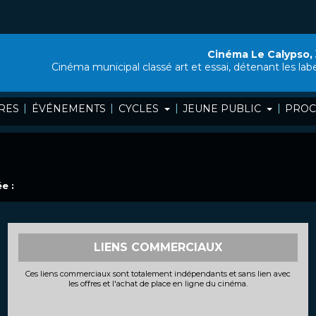
Cinéma Le Calypso,
Cinéma municipal classé art et essai, détenant les lab
|
|
|
|
RES
ÉVÉNEMENTS
CYCLES
JEUNE PUBLIC
PROC
e :
LIENS COMMERCIAUX
Ces liens commerciaux sont totalement indépendants et sans lien avec
les offres et l'achat de place en ligne du cinéma.