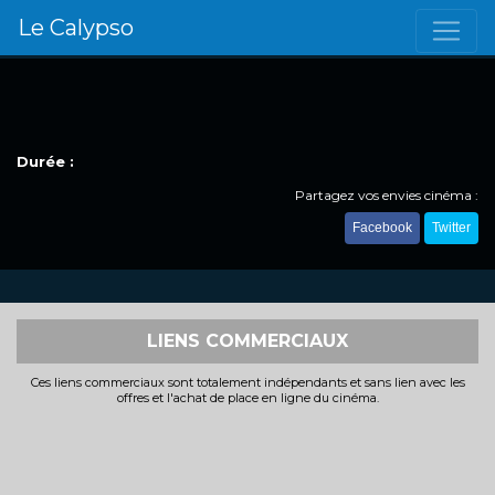
Le Calypso
Durée :
Partagez vos envies cinéma :
Facebook
Twitter
LIENS COMMERCIAUX
Ces liens commerciaux sont totalement indépendants et sans lien avec les
offres et l'achat de place en ligne du cinéma.