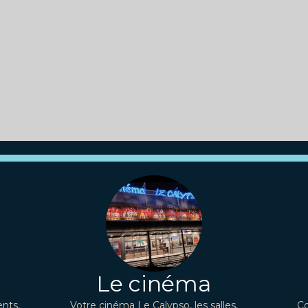
Le cinéma
nts,
Votre cinéma Le Calypso, les salles,
Co