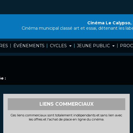
Cinéma Le Calypso,
Cinéma municipal classé art et essai, détenant les lab
|
|
|
|
RES
ÉVÉNEMENTS
CYCLES
JEUNE PUBLIC
PROC
e :
LIENS COMMERCIAUX
Ces liens commerciaux sont totalement indépendants et sans lien avec
les offres et l'achat de place en ligne du cinéma.