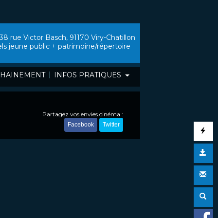
38 rue Victor Basch, 91170 Viry-Chatillon
els jeune public + patrimoine/répertoire
|
HAINEMENT
INFOS PRATIQUES
Partagez vos envies cinéma :
Facebook
Twitter