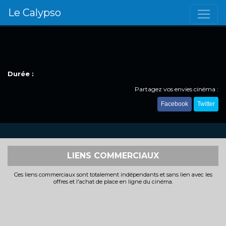
Le Calypso
Durée :
Partagez vos envies cinéma :
Facebook
Twitter
LIENS COMMERCIAUX
Ces liens commerciaux sont totalement indépendants et sans lien avec les
offres et l'achat de place en ligne du cinéma.