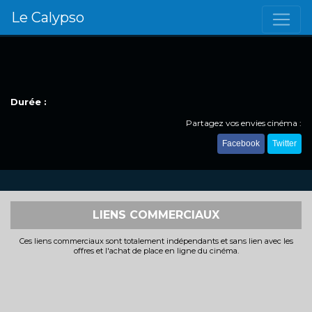
Le Calypso
Durée :
Partagez vos envies cinéma :
Facebook
Twitter
LIENS COMMERCIAUX
Ces liens commerciaux sont totalement indépendants et sans lien avec les
offres et l'achat de place en ligne du cinéma.