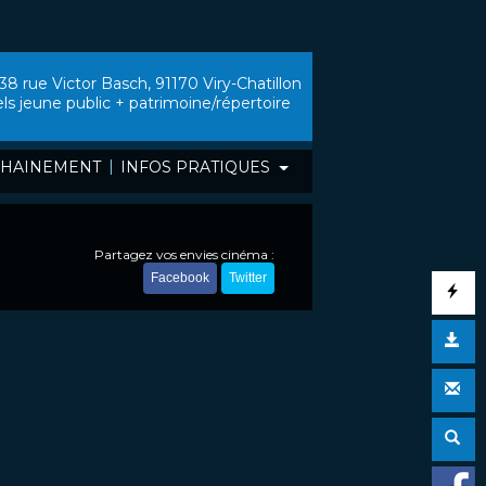
38 rue Victor Basch, 91170 Viry-Chatillon
els jeune public + patrimoine/répertoire
|
HAINEMENT
INFOS PRATIQUES
Partagez vos envies cinéma :
Facebook
Twitter