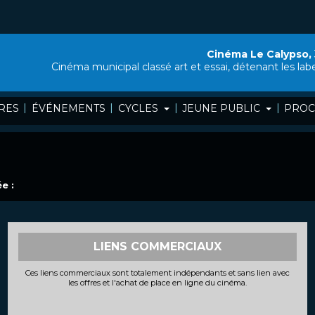
Cinéma Le Calypso,
Cinéma municipal classé art et essai, détenant les lab
|
|
|
|
RES
ÉVÉNEMENTS
CYCLES
JEUNE PUBLIC
PROC
e :
LIENS COMMERCIAUX
Ces liens commerciaux sont totalement indépendants et sans lien avec
les offres et l'achat de place en ligne du cinéma.