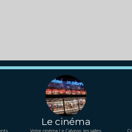
Le cinéma
nts,
Votre cinéma Le Calypso, les salles,
Co