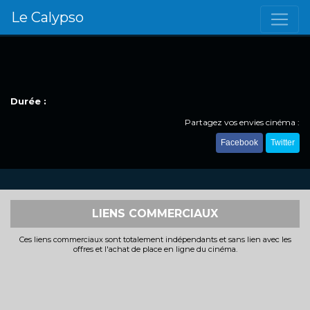
Le Calypso
Durée :
Partagez vos envies cinéma :
Facebook
Twitter
LIENS COMMERCIAUX
Ces liens commerciaux sont totalement indépendants et sans lien avec les
offres et l'achat de place en ligne du cinéma.