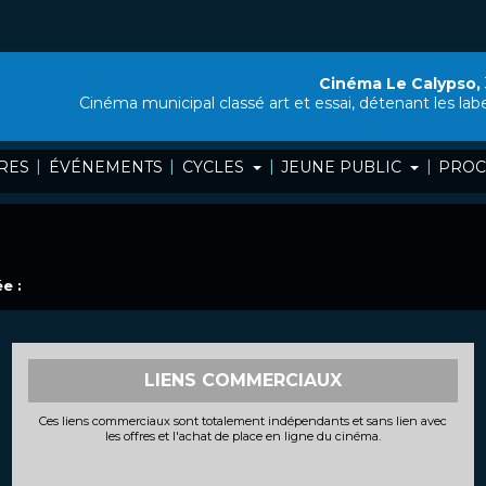
Cinéma Le Calypso,
Cinéma municipal classé art et essai, détenant les lab
|
|
|
|
RES
ÉVÉNEMENTS
CYCLES
JEUNE PUBLIC
PROC
e :
LIENS COMMERCIAUX
Ces liens commerciaux sont totalement indépendants et sans lien avec
les offres et l'achat de place en ligne du cinéma.