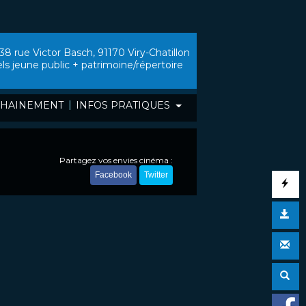
38 rue Victor Basch, 91170 Viry-Chatillon
els jeune public + patrimoine/répertoire
|
HAINEMENT
INFOS PRATIQUES
Partagez vos envies cinéma :
Facebook
Twitter