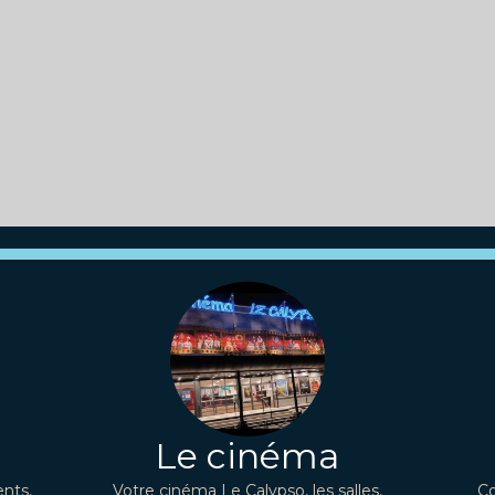
Le cinéma
nts,
Votre cinéma Le Calypso, les salles,
Co