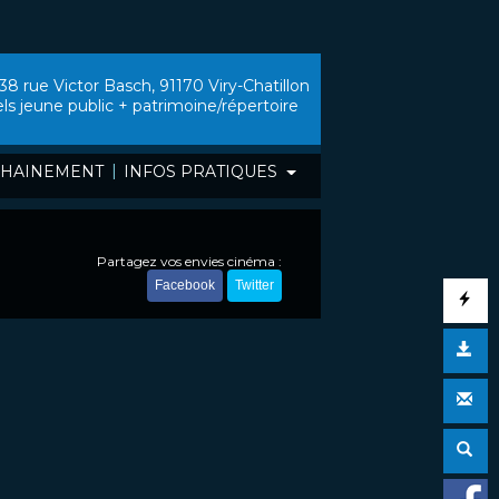
38 rue Victor Basch, 91170 Viry-Chatillon
els jeune public + patrimoine/répertoire
|
HAINEMENT
INFOS PRATIQUES
Partagez vos envies cinéma :
Facebook
Twitter