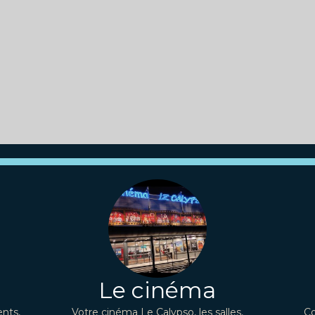
Le cinéma
nts,
Votre cinéma Le Calypso, les salles,
Co