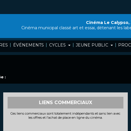
Cinéma Le Calypso,
Cinéma municipal classé art et essai, détenant les lab
|
|
|
|
RES
ÉVÉNEMENTS
CYCLES
JEUNE PUBLIC
PROC
e :
LIENS COMMERCIAUX
Ces liens commerciaux sont totalement indépendants et sans lien avec
les offres et l'achat de place en ligne du cinéma.