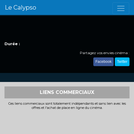
Le Calypso
Durée :
Partagez vos envies cinéma :
Facebook
Twitter
LIENS COMMERCIAUX
Ces liens commerciaux sont totalement indépendants et sans lien avec les
offres et l'achat de place en ligne du cinéma.