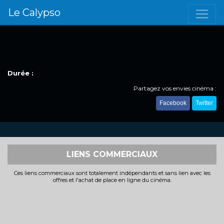
Le Calypso
Durée :
Partagez vos envies cinéma :
Facebook
Twitter
LIENS COMMERCIAUX
Ces liens commerciaux sont totalement indépendants et sans lien avec les
offres et l'achat de place en ligne du cinéma.