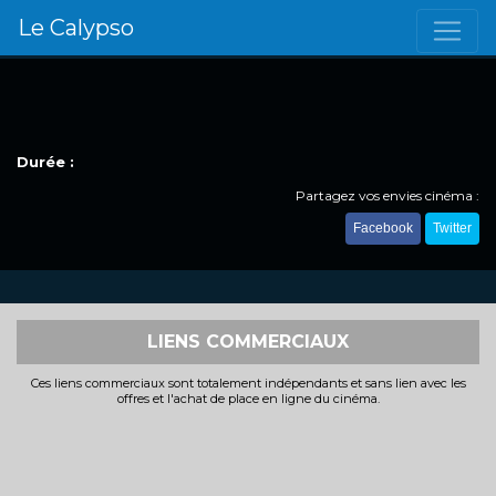
Le Calypso
Durée :
Partagez vos envies cinéma :
Facebook
Twitter
LIENS COMMERCIAUX
Ces liens commerciaux sont totalement indépendants et sans lien avec les
offres et l'achat de place en ligne du cinéma.