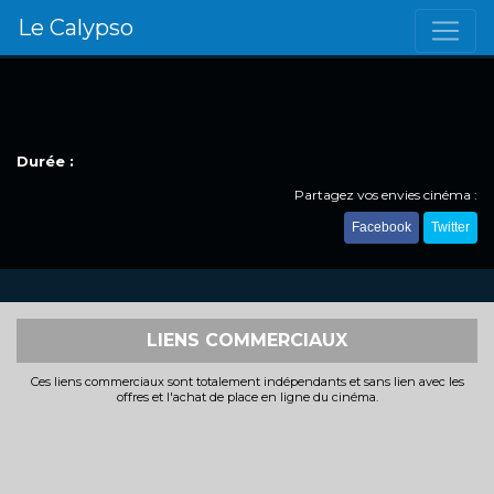
Le Calypso
Durée :
Partagez vos envies cinéma :
Facebook
Twitter
LIENS COMMERCIAUX
Ces liens commerciaux sont totalement indépendants et sans lien avec les
offres et l'achat de place en ligne du cinéma.