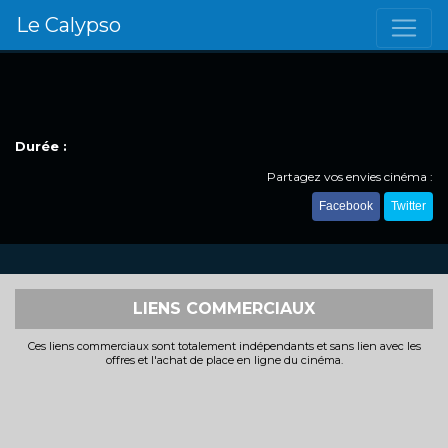
Le Calypso
Durée :
Partagez vos envies cinéma :
Facebook
Twitter
LIENS COMMERCIAUX
Ces liens commerciaux sont totalement indépendants et sans lien avec les
offres et l'achat de place en ligne du cinéma.