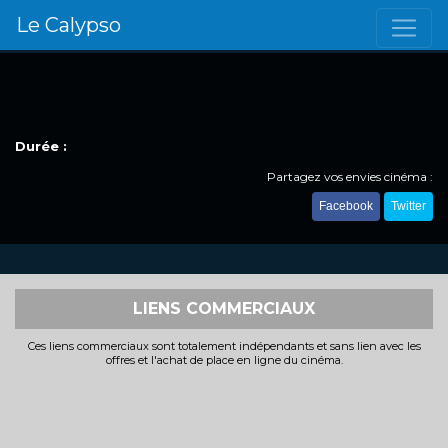
Le Calypso
Durée :
Partagez vos envies cinéma :
Facebook
Twitter
LIENS COMMERCIAUX
Ces liens commerciaux sont totalement indépendants et sans lien avec les
offres et l'achat de place en ligne du cinéma.