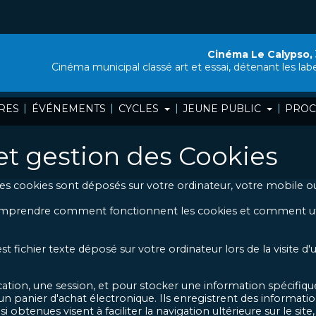
Cinéma Le Calypso,
Cinéma municipal classé art et essai, détenant les lab
|
|
|
|
RES
ÉVÉNEMENTS
CYCLES
JEUNE PUBLIC
PROC
 et gestion des Cookies
 des cookies sont déposés sur votre ordinateur, votre mobile ou
rendre comment fonctionnent les cookies et comment utiliser
fichier texte déposé sur votre ordinateur lors de la visite d'u
ication, une session, et pour stocker une information spécifique
n panier d'achat électronique. Ils enregistrent des information
i obtenues visent à faciliter la navigation ultérieure sur le si