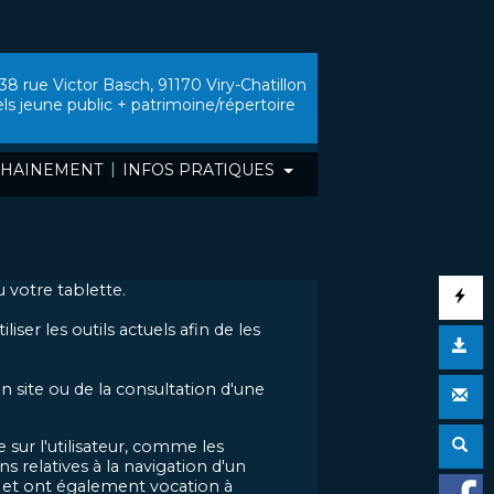
38 rue Victor Basch, 91170 Viry-Chatillon
els jeune public + patrimoine/répertoire
|
HAINEMENT
INFOS PRATIQUES
 votre tablette.
 les outils actuels afin de les
n site ou de la consultation d'une
 sur l'utilisateur, comme les
s relatives à la navigation d'un
te, et ont également vocation à