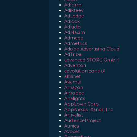
Adform
Adikteev
AdLedge
Adloox
Adludio
AdMaxim
Admedo
Admetrics
Adobe Advertising Cloud
AdTriba
advanced STORE GmbH
Adventori
advolution.control
affilinet
Akamai
Amazon
Amobee
Analights
AppLovin Corp.
AppNexus (Xandr) Inc
Arrivalist
AudienceProject
Aunica
Avocet