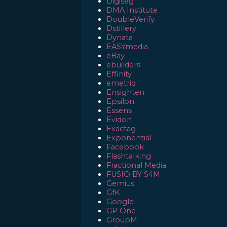
Digiseg
DMA Institute
DoubleVerify
Dstillery
Dynata
EASYmedia
eBay
ebuilders
Effinity
emetriq
Ensighten
Epsilon
Essens
Evidon
Exactag
Exponential
Facebook
Flashtalking
Fractional Media
FUSIO BY S4M
Gemius
GfK
Google
GP One
GroupM