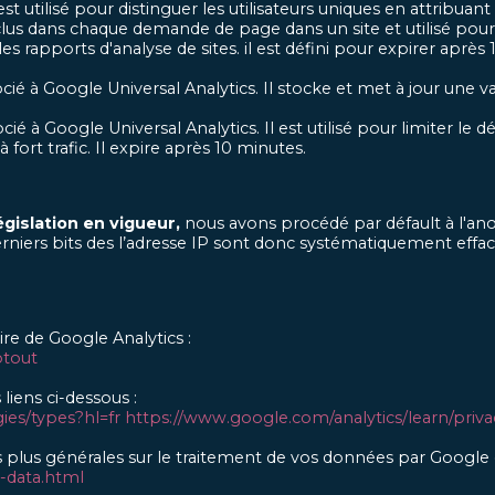
 est utilisé pour distinguer les utilisateurs uniques en attrib
 inclus dans chaque demande de page dans un site et utilisé pour
 rapports d'analyse de sites. il est défini pour expirer après 
ié à Google Universal Analytics. Il stocke et met à jour une v
é à Google Universal Analytics. Il est utilisé pour limiter le d
 fort trafic. Il expire après 10 minutes.
gislation en vigueur,
nous avons procédé par défault à l'an
derniers bits des l’adresse IP sont donc systématiquement effa
ire de Google Analytics :
ptout
liens ci-dessous :
ies/types?hl=fr https://www.google.com/analytics/learn/priv
lus générales sur le traitement de vos données par Google et 
r-data.html