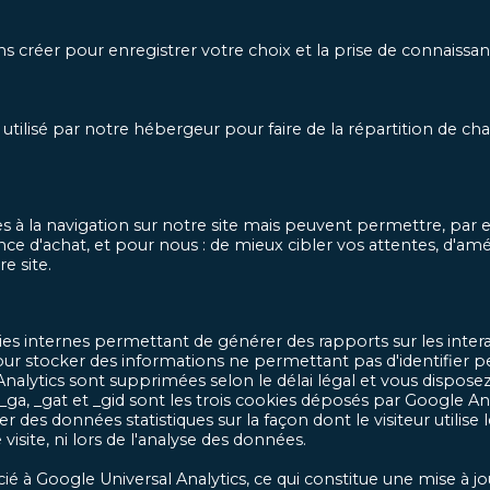
 créer pour enregistrer votre choix et la prise de connaissa
tilisé par notre hébergeur pour faire de la répartition de cha
 à la navigation sur notre site mais peuvent permettre, par ex
ce d'achat, et pour nous : de mieux cibler vos attentes, d'amé
e site.
ies internes permettant de générer des rapports sur les interac
our stocker des informations ne permettant pas d'identifier p
lytics sont supprimées selon le délai légal et vous disposez d
a, _gat et _gid sont les trois cookies déposés par Google Analy
r des données statistiques sur la façon dont le visiteur utilise
e visite, ni lors de l'analyse des données.
é à Google Universal Analytics, ce qui constitue une mise à jo