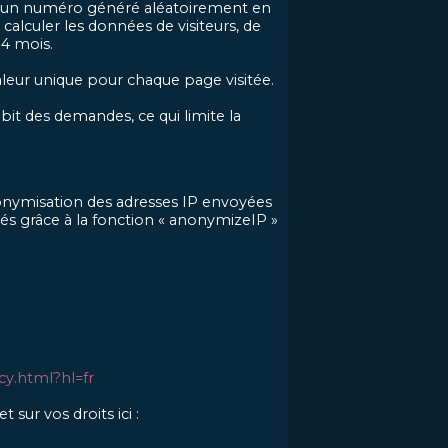
uant un numéro généré aléatoirement en
 calculer les données de visiteurs, de
14 mois.
aleur unique pour chaque page visitée.
ébit des demandes, ce qui limite la
onymisation des adresses IP envoyées
cés grâce à la fonction « anonymizeIP »
acy.html?hl=fr
sur vos droits ici :